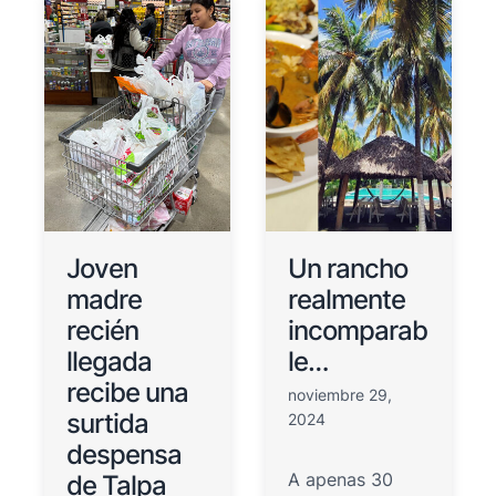
Joven
Un rancho
madre
realmente
recién
incomparab
llegada
le…
recibe una
noviembre 29,
surtida
2024
despensa
A apenas 30
de Talpa