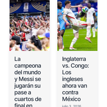
La
Inglaterra
campeona
vs. Congo:
del mundo
Los
y Messi se
ingleses
jugarán su
ahora van
pase a
contra
cuartos de
México
final en
julio 3, 2026