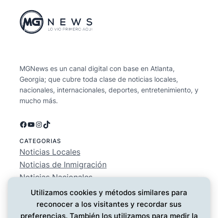
MGNews es un canal digital con base en Atlanta,
Georgia; que cubre toda clase de noticias locales,
nacionales, internacionales, deportes, entretenimiento, y
mucho más.
Facebook
YouTube
Instagram
TikTok
CATEGORIAS
Noticias Locales
Noticias de Inmigración
Noticias Nacionales
Deportes
Utilizamos cookies y métodos similares para
Entretenimiento
reconocer a los visitantes y recordar sus
EMPRESA
preferencias. También los utilizamos para medir la