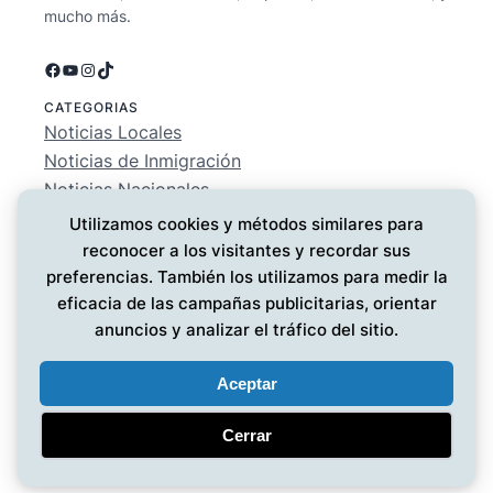
mucho más.
Facebook
YouTube
Instagram
TikTok
CATEGORIAS
Noticias Locales
Noticias de Inmigración
Noticias Nacionales
Deportes
Utilizamos cookies y métodos similares para
Entretenimiento
reconocer a los visitantes y recordar sus
EMPRESA
preferencias. También los utilizamos para medir la
Conócenos
eficacia de las campañas publicitarias, orientar
Política de Privacidad
anuncios y analizar el tráfico del sitio.
Contáctanos
Aceptar
Cerrar
Noticias MG
© 2025 ·
· Todos los derechos reservados
·
Diseño web
por UMG