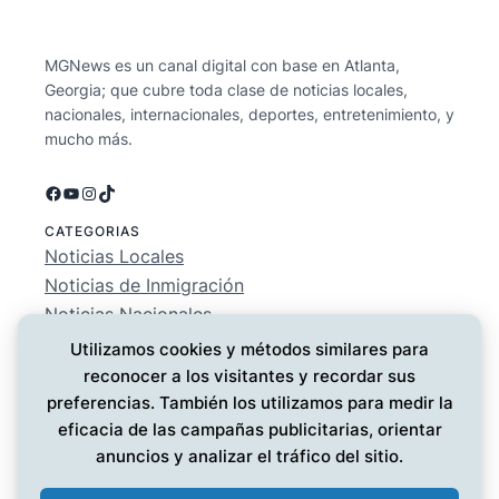
MGNews es un canal digital con base en Atlanta,
Georgia; que cubre toda clase de noticias locales,
nacionales, internacionales, deportes, entretenimiento, y
mucho más.
Facebook
YouTube
Instagram
TikTok
CATEGORIAS
Noticias Locales
Noticias de Inmigración
Noticias Nacionales
Deportes
Utilizamos cookies y métodos similares para
Entretenimiento
reconocer a los visitantes y recordar sus
EMPRESA
preferencias. También los utilizamos para medir la
Conócenos
eficacia de las campañas publicitarias, orientar
Política de Privacidad
anuncios y analizar el tráfico del sitio.
Contáctanos