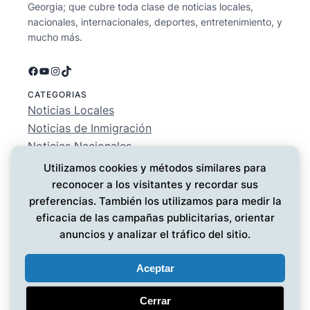
Georgia; que cubre toda clase de noticias locales,
nacionales, internacionales, deportes, entretenimiento, y
mucho más.
Facebook
YouTube
Instagram
TikTok
CATEGORIAS
Noticias Locales
Noticias de Inmigración
Noticias Nacionales
Deportes
Utilizamos cookies y métodos similares para
Entretenimiento
reconocer a los visitantes y recordar sus
EMPRESA
preferencias. También los utilizamos para medir la
Conócenos
eficacia de las campañas publicitarias, orientar
Política de Privacidad
anuncios y analizar el tráfico del sitio.
Contáctanos
Aceptar
Cerrar