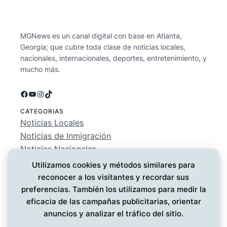
MGNews es un canal digital con base en Atlanta,
Georgia; que cubre toda clase de noticias locales,
nacionales, internacionales, deportes, entretenimiento, y
mucho más.
Facebook
YouTube
Instagram
TikTok
CATEGORIAS
Noticias Locales
Noticias de Inmigración
Noticias Nacionales
Deportes
Utilizamos cookies y métodos similares para
Entretenimiento
reconocer a los visitantes y recordar sus
EMPRESA
preferencias. También los utilizamos para medir la
Conócenos
eficacia de las campañas publicitarias, orientar
Política de Privacidad
anuncios y analizar el tráfico del sitio.
Contáctanos