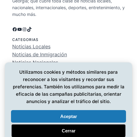
Georgia; que cubre toda clase de noticias locales,
nacionales, internacionales, deportes, entretenimiento, y
mucho más.
Facebook
YouTube
Instagram
TikTok
CATEGORIAS
Noticias Locales
Noticias de Inmigración
Noticias Nacionales
Deportes
Utilizamos cookies y métodos similares para
Entretenimiento
reconocer a los visitantes y recordar sus
EMPRESA
preferencias. También los utilizamos para medir la
Conócenos
eficacia de las campañas publicitarias, orientar
Política de Privacidad
anuncios y analizar el tráfico del sitio.
Contáctanos
Aceptar
Cerrar