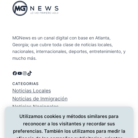
MGNews es un canal digital con base en Atlanta,
Georgia; que cubre toda clase de noticias locales,
nacionales, internacionales, deportes, entretenimiento, y
mucho más.
Facebook
YouTube
Instagram
TikTok
CATEGORIAS
Noticias Locales
Noticias de Inmigración
Noticias Nacionales
Deportes
Utilizamos cookies y métodos similares para
Entretenimiento
reconocer a los visitantes y recordar sus
EMPRESA
preferencias. También los utilizamos para medir la
Conócenos