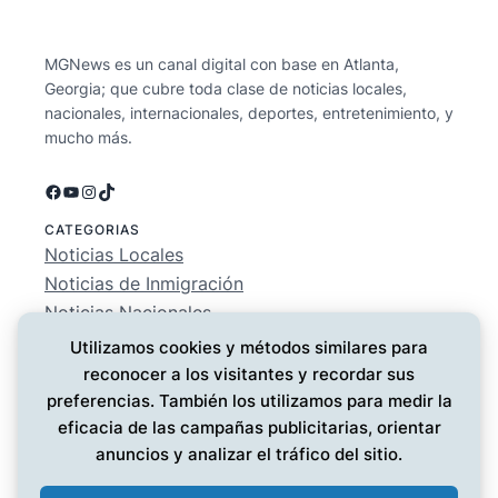
MGNews es un canal digital con base en Atlanta,
Georgia; que cubre toda clase de noticias locales,
nacionales, internacionales, deportes, entretenimiento, y
mucho más.
Facebook
YouTube
Instagram
TikTok
CATEGORIAS
Noticias Locales
Noticias de Inmigración
Noticias Nacionales
Deportes
Utilizamos cookies y métodos similares para
Entretenimiento
reconocer a los visitantes y recordar sus
EMPRESA
preferencias. También los utilizamos para medir la
Conócenos
eficacia de las campañas publicitarias, orientar
Política de Privacidad
anuncios y analizar el tráfico del sitio.
Contáctanos