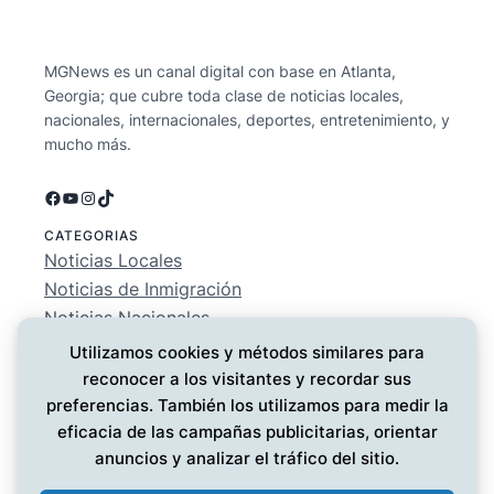
MGNews es un canal digital con base en Atlanta,
Georgia; que cubre toda clase de noticias locales,
nacionales, internacionales, deportes, entretenimiento, y
mucho más.
Facebook
YouTube
Instagram
TikTok
CATEGORIAS
Noticias Locales
Noticias de Inmigración
Noticias Nacionales
Deportes
Utilizamos cookies y métodos similares para
Entretenimiento
reconocer a los visitantes y recordar sus
EMPRESA
preferencias. También los utilizamos para medir la
Conócenos
eficacia de las campañas publicitarias, orientar
Política de Privacidad
anuncios y analizar el tráfico del sitio.
Contáctanos