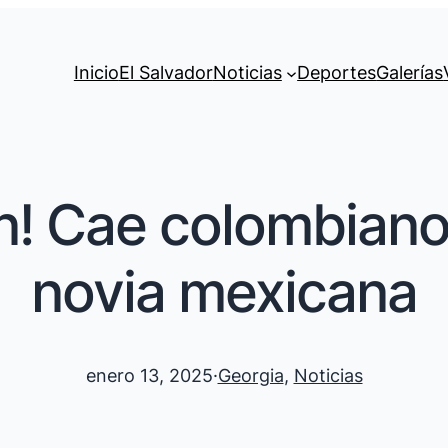
Inicio
El Salvador
Noticias
Deportes
Galerías
on! Cae colombian
novia mexicana
enero 13, 2025
·
Georgia
, 
Noticias