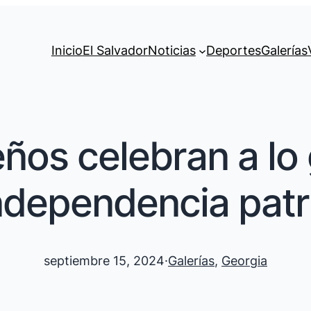
Inicio
El Salvador
Noticias
Deportes
Galerías
ños celebran a lo
ndependencia patr
septiembre 15, 2024
·
Galerías
, 
Georgia