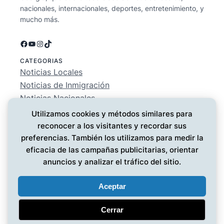
nacionales, internacionales, deportes, entretenimiento, y
mucho más.
Facebook
YouTube
Instagram
TikTok
CATEGORIAS
Noticias Locales
Noticias de Inmigración
Noticias Nacionales
Deportes
Utilizamos cookies y métodos similares para
Entretenimiento
reconocer a los visitantes y recordar sus
EMPRESA
preferencias. También los utilizamos para medir la
Conócenos
eficacia de las campañas publicitarias, orientar
Política de Privacidad
anuncios y analizar el tráfico del sitio.
Contáctanos
Aceptar
Cerrar
Noticias MG