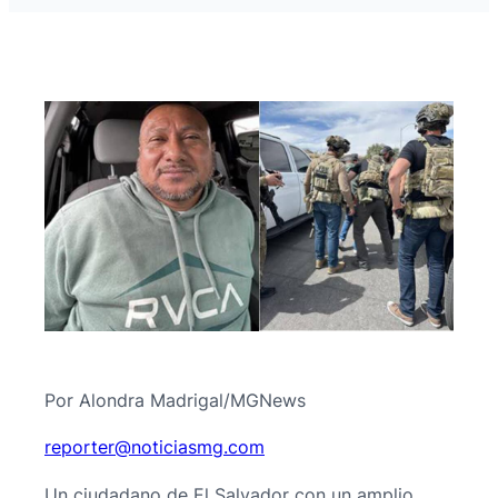
Por Alondra Madrigal/MGNews
@retroper
moc.gmsaiciton
Un ciudadano de El Salvador con un amplio