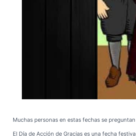
Muchas personas en estas fechas se preguntan
El Día de Acción de Gracias es una fecha festiv