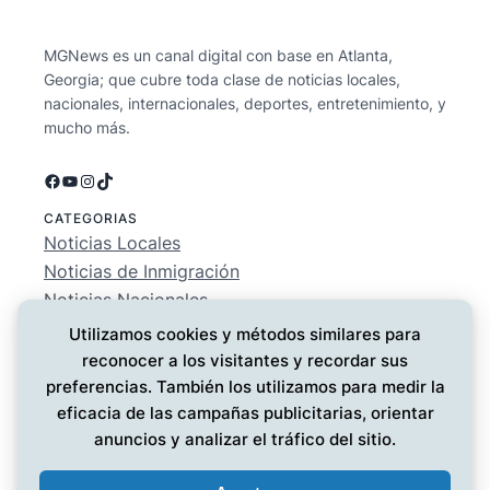
MGNews es un canal digital con base en Atlanta,
Georgia; que cubre toda clase de noticias locales,
nacionales, internacionales, deportes, entretenimiento, y
mucho más.
Facebook
YouTube
Instagram
TikTok
CATEGORIAS
Noticias Locales
Noticias de Inmigración
Noticias Nacionales
Deportes
Utilizamos cookies y métodos similares para
Entretenimiento
reconocer a los visitantes y recordar sus
EMPRESA
preferencias. También los utilizamos para medir la
Conócenos
eficacia de las campañas publicitarias, orientar
Política de Privacidad
anuncios y analizar el tráfico del sitio.
Contáctanos