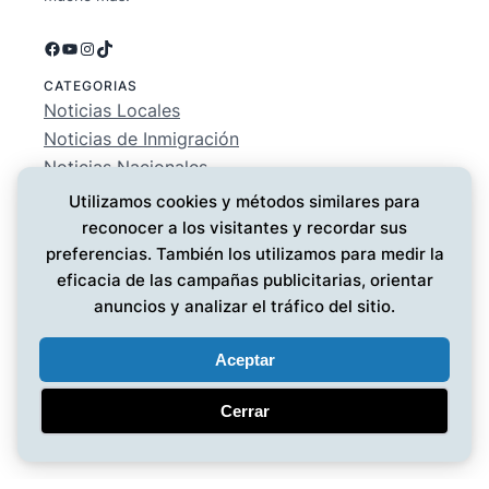
Facebook
YouTube
Instagram
TikTok
CATEGORIAS
Noticias Locales
Noticias de Inmigración
Noticias Nacionales
Deportes
Utilizamos cookies y métodos similares para
Entretenimiento
reconocer a los visitantes y recordar sus
EMPRESA
preferencias. También los utilizamos para medir la
Conócenos
eficacia de las campañas publicitarias, orientar
Política de Privacidad
anuncios y analizar el tráfico del sitio.
Contáctanos
Aceptar
Cerrar
Noticias MG
© 2025 ·
· Todos los derechos reservados
·
Diseño web
por UMG