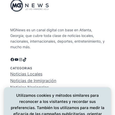
MGNews es un canal digital con base en Atlanta,
Georgia; que cubre toda clase de noticias locales,
nacionales, internacionales, deportes, entretenimiento, y
mucho más.
Facebook
YouTube
Instagram
TikTok
CATEGORIAS
Noticias Locales
Noticias de Inmigración
Noticias Nacionales
Deportes
Utilizamos cookies y métodos similares para
Entretenimiento
reconocer a los visitantes y recordar sus
EMPRESA
preferencias. También los utilizamos para medir la
Conócenos
eficacia de las campañas publicitarias, orientar