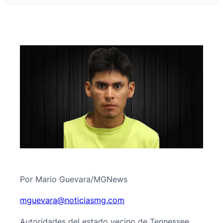
Por Mario Guevara/MGNews
@araveugm
moc.gmsaiciton
Autoridades del estado vecino de Tennessee