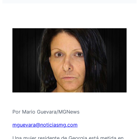
Por Mario Guevara/MGNews
@araveugm
moc.gmsaiciton
Una mujer residente de Georgia está metida en