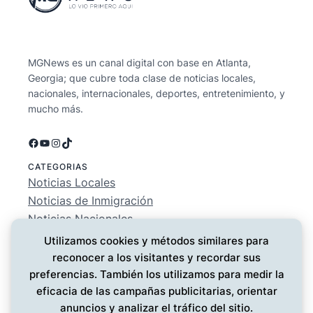
MGNews es un canal digital con base en Atlanta,
Georgia; que cubre toda clase de noticias locales,
nacionales, internacionales, deportes, entretenimiento, y
mucho más.
Facebook
YouTube
Instagram
TikTok
CATEGORIAS
Noticias Locales
Noticias de Inmigración
Noticias Nacionales
Deportes
Utilizamos cookies y métodos similares para
Entretenimiento
reconocer a los visitantes y recordar sus
EMPRESA
preferencias. También los utilizamos para medir la
Conócenos
eficacia de las campañas publicitarias, orientar
Política de Privacidad
anuncios y analizar el tráfico del sitio.