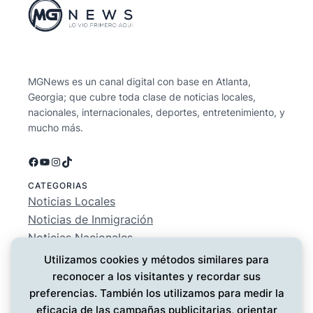
MGNews es un canal digital con base en Atlanta,
Georgia; que cubre toda clase de noticias locales,
nacionales, internacionales, deportes, entretenimiento, y
mucho más.
Facebook
YouTube
Instagram
TikTok
CATEGORIAS
Noticias Locales
Noticias de Inmigración
Noticias Nacionales
Deportes
Utilizamos cookies y métodos similares para
Entretenimiento
reconocer a los visitantes y recordar sus
EMPRESA
preferencias. También los utilizamos para medir la
Conócenos
eficacia de las campañas publicitarias, orientar