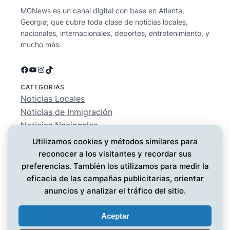
MGNews es un canal digital con base en Atlanta,
Georgia; que cubre toda clase de noticias locales,
nacionales, internacionales, deportes, entretenimiento, y
mucho más.
Facebook
YouTube
Instagram
TikTok
CATEGORIAS
Noticias Locales
Noticias de Inmigración
Noticias Nacionales
Deportes
Utilizamos cookies y métodos similares para
Entretenimiento
reconocer a los visitantes y recordar sus
EMPRESA
preferencias. También los utilizamos para medir la
Conócenos
eficacia de las campañas publicitarias, orientar
Política de Privacidad
anuncios y analizar el tráfico del sitio.
Contáctanos
Aceptar