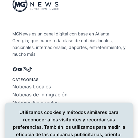
MGNews es un canal digital con base en Atlanta,
Georgia; que cubre toda clase de noticias locales,
nacionales, internacionales, deportes, entretenimiento, y
mucho más.
Facebook
YouTube
Instagram
TikTok
CATEGORIAS
Noticias Locales
Noticias de Inmigración
Noticias Nacionales
Deportes
Utilizamos cookies y métodos similares para
Entretenimiento
reconocer a los visitantes y recordar sus
EMPRESA
preferencias. También los utilizamos para medir la
Conócenos
eficacia de las campañas publicitarias, orientar