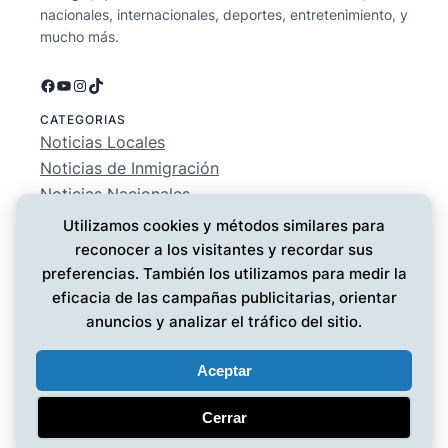
nacionales, internacionales, deportes, entretenimiento, y
mucho más.
Facebook
YouTube
Instagram
TikTok
CATEGORIAS
Noticias Locales
Noticias de Inmigración
Noticias Nacionales
Deportes
Utilizamos cookies y métodos similares para
Entretenimiento
reconocer a los visitantes y recordar sus
EMPRESA
preferencias. También los utilizamos para medir la
Conócenos
eficacia de las campañas publicitarias, orientar
Política de Privacidad
anuncios y analizar el tráfico del sitio.
Contáctanos
Aceptar
Cerrar
Noticias MG