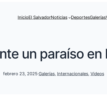
Inicio
El Salvador
Noticias
Deportes
Galerías
onte un paraíso en 
febrero 23, 2025
·
Galerías
, 
Internacionales
, 
Videos