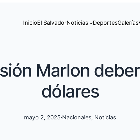
Inicio
El Salvador
Noticias
Deportes
Galerías
risión Marlon debe
dólares
mayo 2, 2025
·
Nacionales
, 
Noticias