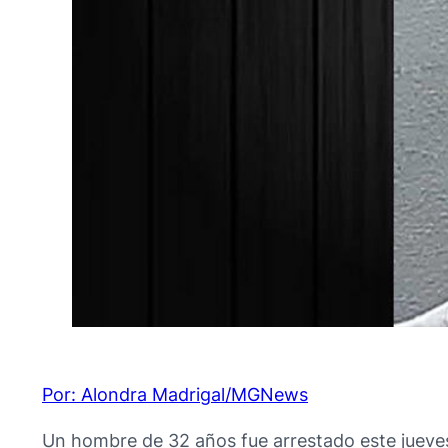
Por: Alondra Madrigal/MGNews
Un hombre de 32 años fue arrestado este jueves