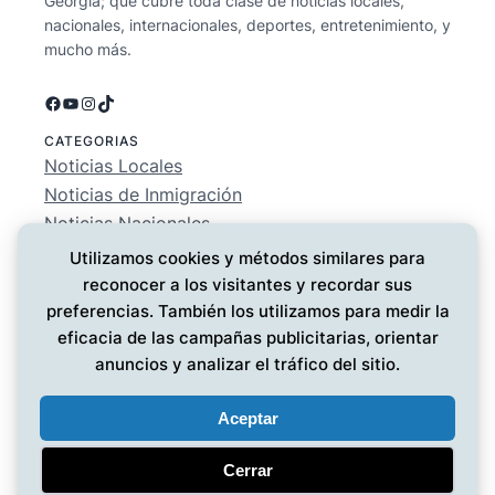
Georgia; que cubre toda clase de noticias locales,
nacionales, internacionales, deportes, entretenimiento, y
mucho más.
Facebook
YouTube
Instagram
TikTok
CATEGORIAS
Noticias Locales
Noticias de Inmigración
Noticias Nacionales
Deportes
Utilizamos cookies y métodos similares para
Entretenimiento
reconocer a los visitantes y recordar sus
EMPRESA
preferencias. También los utilizamos para medir la
Conócenos
eficacia de las campañas publicitarias, orientar
Política de Privacidad
anuncios y analizar el tráfico del sitio.
Contáctanos
Aceptar
Cerrar