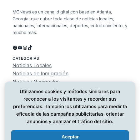
MGNews es un canal digital con base en Atlanta,
Georgia; que cubre toda clase de noticias locales,
nacionales, internacionales, deportes, entretenimiento, y
mucho más.
Facebook
YouTube
Instagram
TikTok
CATEGORIAS
Noticias Locales
Noticias de Inmigración
Noticias Nacionales
Deportes
Utilizamos cookies y métodos similares para
Entretenimiento
reconocer a los visitantes y recordar sus
EMPRESA
preferencias. También los utilizamos para medir la
Conócenos
eficacia de las campañas publicitarias, orientar
Política de Privacidad
anuncios y analizar el tráfico del sitio.
Contáctanos
Aceptar