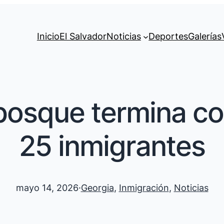
Inicio
El Salvador
Noticias
Deportes
Galerías
bosque termina con
25 inmigrantes
mayo 14, 2026
·
Georgia
, 
Inmigración
, 
Noticias