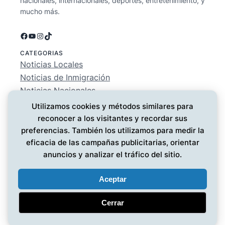
nacionales, internacionales, deportes, entretenimiento, y
mucho más.
Facebook
YouTube
Instagram
TikTok
CATEGORIAS
Noticias Locales
Noticias de Inmigración
Noticias Nacionales
Deportes
Utilizamos cookies y métodos similares para
Entretenimiento
reconocer a los visitantes y recordar sus
EMPRESA
preferencias. También los utilizamos para medir la
Conócenos
eficacia de las campañas publicitarias, orientar
Política de Privacidad
anuncios y analizar el tráfico del sitio.
Contáctanos
Aceptar
Cerrar
Noticias MG
© 2025 ·
· Todos los derechos reservados
·
Diseño web
por UMG