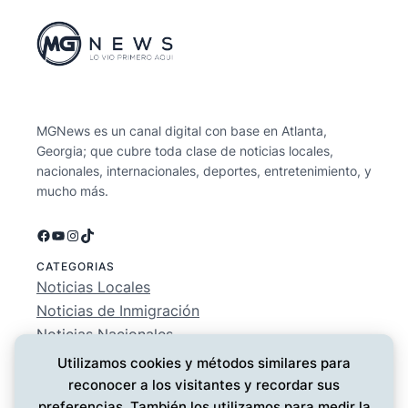
MGNews es un canal digital con base en Atlanta,
Georgia; que cubre toda clase de noticias locales,
nacionales, internacionales, deportes, entretenimiento, y
mucho más.
Facebook
YouTube
Instagram
TikTok
CATEGORIAS
Noticias Locales
Noticias de Inmigración
Noticias Nacionales
Deportes
Utilizamos cookies y métodos similares para
Entretenimiento
reconocer a los visitantes y recordar sus
EMPRESA
preferencias. También los utilizamos para medir la