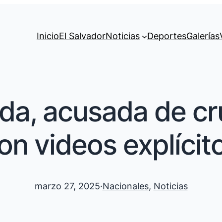
Inicio
El Salvador
Noticias
Deportes
Galerías
ada, acusada de cr
on videos explícit
marzo 27, 2025
·
Nacionales
, 
Noticias