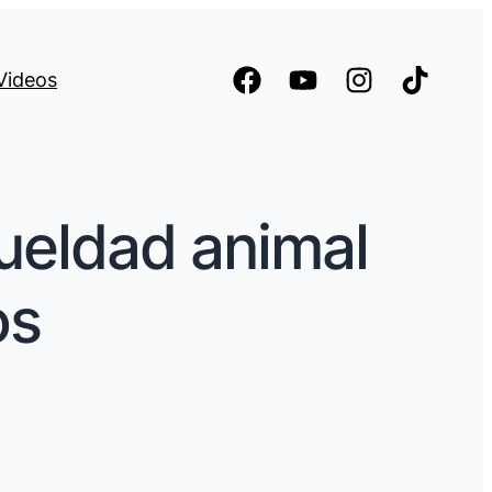
Videos
ueldad animal
os