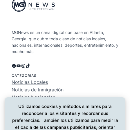
MGNews es un canal digital con base en Atlanta,
Georgia; que cubre toda clase de noticias locales,
nacionales, internacionales, deportes, entretenimiento, y
mucho más.
Facebook
YouTube
Instagram
TikTok
CATEGORIAS
Noticias Locales
Noticias de Inmigración
Noticias Nacionales
Deportes
Utilizamos cookies y métodos similares para
Entretenimiento
reconocer a los visitantes y recordar sus
EMPRESA
preferencias. También los utilizamos para medir la
Conócenos
eficacia de las campañas publicitarias, orientar