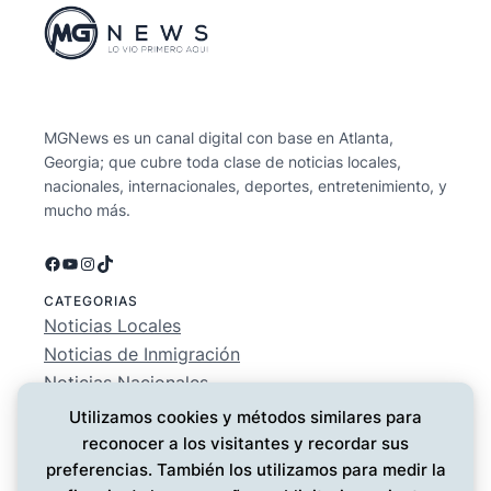
MGNews es un canal digital con base en Atlanta,
Georgia; que cubre toda clase de noticias locales,
nacionales, internacionales, deportes, entretenimiento, y
mucho más.
Facebook
YouTube
Instagram
TikTok
CATEGORIAS
Noticias Locales
Noticias de Inmigración
Noticias Nacionales
Deportes
Utilizamos cookies y métodos similares para
Entretenimiento
reconocer a los visitantes y recordar sus
EMPRESA
preferencias. También los utilizamos para medir la
Conócenos