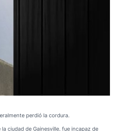
eralmente perdió la cordura.
la ciudad de Gainesville, fue incapaz de