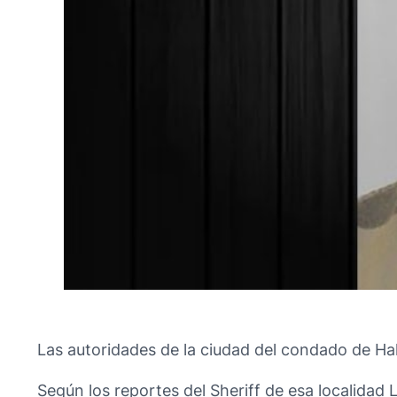
Las autoridades de la ciudad del condado de Hal
Según los reportes del Sheriff de esa localidad 