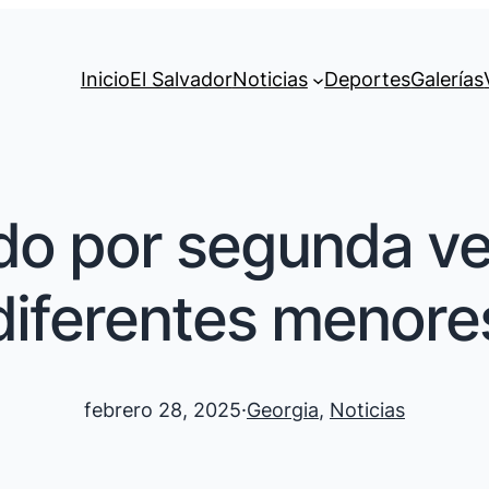
Inicio
El Salvador
Noticias
Deportes
Galerías
do por segunda vez
diferentes menore
febrero 28, 2025
·
Georgia
, 
Noticias