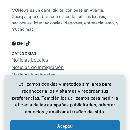
MGNews es un canal digital con base en Atlanta,
Georgia; que cubre toda clase de noticias locales,
nacionales, internacionales, deportes, entretenimiento, y
mucho más.
Facebook
YouTube
Instagram
TikTok
CATEGORIAS
Noticias Locales
Noticias de Inmigración
Noticias Nacionales
Deportes
Utilizamos cookies y métodos similares para
Entretenimiento
reconocer a los visitantes y recordar sus
EMPRESA
preferencias. También los utilizamos para medir la
Conócenos
eficacia de las campañas publicitarias, orientar
Política de Privacidad
anuncios y analizar el tráfico del sitio.
Contáctanos
Aceptar