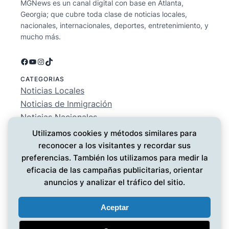
MGNews es un canal digital con base en Atlanta,
Georgia; que cubre toda clase de noticias locales,
nacionales, internacionales, deportes, entretenimiento, y
mucho más.
Facebook
YouTube
Instagram
TikTok
CATEGORIAS
Noticias Locales
Noticias de Inmigración
Noticias Nacionales
Deportes
Utilizamos cookies y métodos similares para
Entretenimiento
reconocer a los visitantes y recordar sus
EMPRESA
preferencias. También los utilizamos para medir la
Conócenos
eficacia de las campañas publicitarias, orientar
Política de Privacidad
anuncios y analizar el tráfico del sitio.
Contáctanos
Aceptar