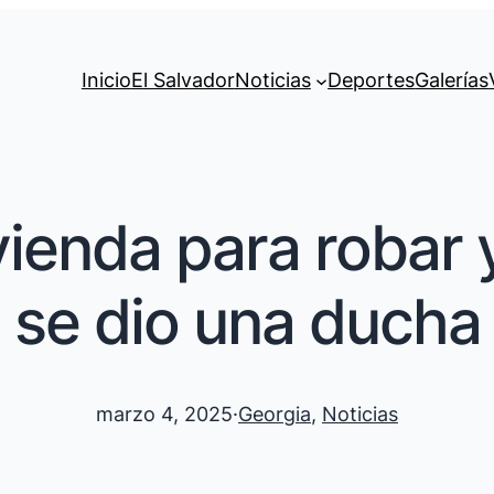
Inicio
El Salvador
Noticias
Deportes
Galerías
vienda para robar y
se dio una ducha
marzo 4, 2025
·
Georgia
, 
Noticias