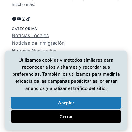
mucho más.
Facebook
YouTube
Instagram
TikTok
CATEGORIAS
Noticias Locales
Noticias de Inmigración
Noticias Nacionales
Deportes
Utilizamos cookies y métodos similares para
Entretenimiento
reconocer a los visitantes y recordar sus
EMPRESA
preferencias. También los utilizamos para medir la
Conócenos
eficacia de las campañas publicitarias, orientar
Política de Privacidad
anuncios y analizar el tráfico del sitio.
Contáctanos
Aceptar
Cerrar
Noticias MG
© 2025 ·
· Todos los derechos reservados
·
Diseño web
por UMG