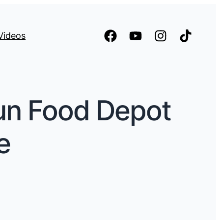
Videos
 un Food Depot
e