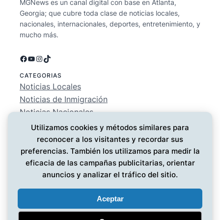
MGNews es un canal digital con base en Atlanta,
Georgia; que cubre toda clase de noticias locales,
nacionales, internacionales, deportes, entretenimiento, y
mucho más.
Facebook
YouTube
Instagram
TikTok
CATEGORIAS
Noticias Locales
Noticias de Inmigración
Noticias Nacionales
Deportes
Utilizamos cookies y métodos similares para
Entretenimiento
reconocer a los visitantes y recordar sus
EMPRESA
preferencias. También los utilizamos para medir la
Conócenos
eficacia de las campañas publicitarias, orientar
Política de Privacidad
anuncios y analizar el tráfico del sitio.
Contáctanos
Aceptar