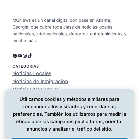
MGNews es un canal digital con base en Atlanta,
Georgia; que cubre toda clase de noticias locales,
nacionales, internacionales, deportes, entretenimiento, y
mucho más.
Facebook
YouTube
Instagram
TikTok
CATEGORIAS
Noticias Locales
Noticias de Inmigración
Noticias Nacionales
Deportes
Utilizamos cookies y métodos similares para
Entretenimiento
reconocer a los visitantes y recordar sus
EMPRESA
preferencias. También los utilizamos para medir la
Conócenos
eficacia de las campañas publicitarias, orientar
Política de Privacidad
anuncios y analizar el tráfico del sitio.
Contáctanos