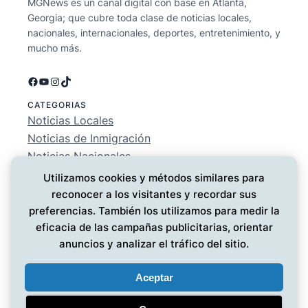
MGNews es un canal digital con base en Atlanta,
Georgia; que cubre toda clase de noticias locales,
nacionales, internacionales, deportes, entretenimiento, y
mucho más.
Facebook
YouTube
Instagram
TikTok
CATEGORIAS
Noticias Locales
Noticias de Inmigración
Noticias Nacionales
Deportes
Utilizamos cookies y métodos similares para
Entretenimiento
reconocer a los visitantes y recordar sus
EMPRESA
preferencias. También los utilizamos para medir la
Conócenos
eficacia de las campañas publicitarias, orientar
Política de Privacidad
anuncios y analizar el tráfico del sitio.
Contáctanos
Aceptar