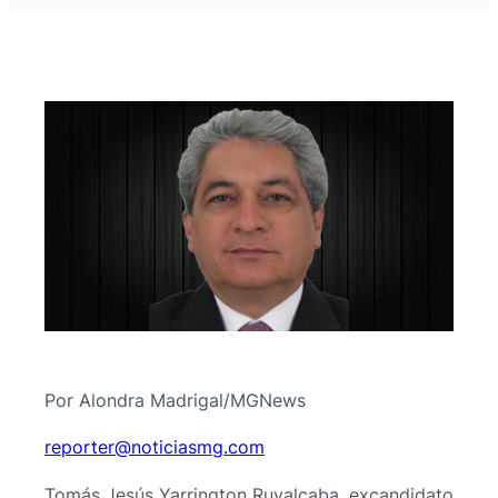
Por Alondra Madrigal/MGNews
@retroper
moc.gmsaiciton
Tomás Jesús Yarrington Ruvalcaba, excandidato