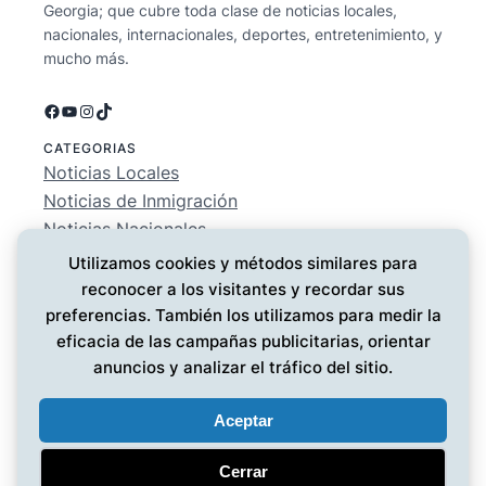
Georgia; que cubre toda clase de noticias locales,
nacionales, internacionales, deportes, entretenimiento, y
mucho más.
Facebook
YouTube
Instagram
TikTok
CATEGORIAS
Noticias Locales
Noticias de Inmigración
Noticias Nacionales
Deportes
Utilizamos cookies y métodos similares para
Entretenimiento
reconocer a los visitantes y recordar sus
EMPRESA
preferencias. También los utilizamos para medir la
Conócenos
eficacia de las campañas publicitarias, orientar
Política de Privacidad
anuncios y analizar el tráfico del sitio.
Contáctanos
Aceptar
Cerrar