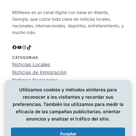
MGNews es un canal digital con base en Atlanta,
Georgia; que cubre toda clase de noticias locales,
nacionales, internacionales, deportes, entretenimiento, y
mucho más.
Facebook
YouTube
Instagram
TikTok
CATEGORIAS
Noticias Locales
Noticias de Inmigración
Noticias Nacionales
Deportes
Utilizamos cookies y métodos similares para
Entretenimiento
reconocer a los visitantes y recordar sus
EMPRESA
preferencias. También los utilizamos para medir la
Conócenos
eficacia de las campañas publicitarias, orientar
Política de Privacidad
anuncios y analizar el tráfico del sitio.
Contáctanos
Aceptar