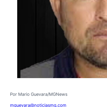
Por Mario Guevara/MGNews
@araveugm
moc.gmsaiciton