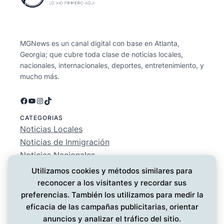
MGNews es un canal digital con base en Atlanta,
Georgia; que cubre toda clase de noticias locales,
nacionales, internacionales, deportes, entretenimiento, y
mucho más.
Facebook
YouTube
Instagram
TikTok
CATEGORIAS
Noticias Locales
Noticias de Inmigración
Noticias Nacionales
Deportes
Utilizamos cookies y métodos similares para
Entretenimiento
reconocer a los visitantes y recordar sus
EMPRESA
preferencias. También los utilizamos para medir la
Conócenos
eficacia de las campañas publicitarias, orientar
Política de Privacidad
anuncios y analizar el tráfico del sitio.