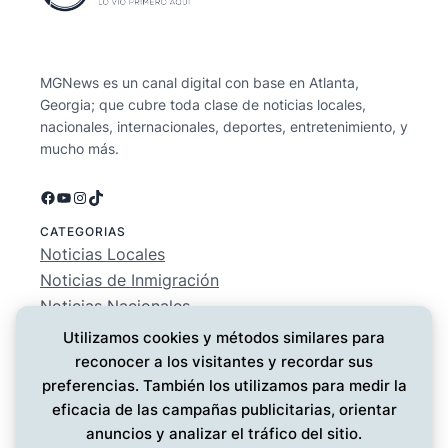
MGNews es un canal digital con base en Atlanta,
Georgia; que cubre toda clase de noticias locales,
nacionales, internacionales, deportes, entretenimiento, y
mucho más.
Facebook
YouTube
Instagram
TikTok
CATEGORIAS
Noticias Locales
Noticias de Inmigración
Noticias Nacionales
Deportes
Utilizamos cookies y métodos similares para
Entretenimiento
reconocer a los visitantes y recordar sus
EMPRESA
preferencias. También los utilizamos para medir la
Conócenos
eficacia de las campañas publicitarias, orientar
Política de Privacidad
anuncios y analizar el tráfico del sitio.