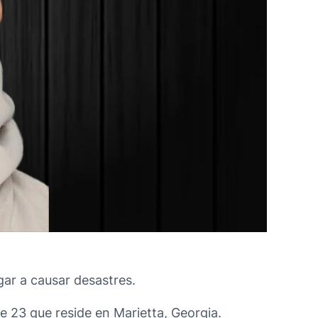
gar a causar desastres.
e 23 que reside en Marietta, Georgia.