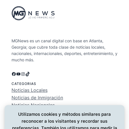
MGNews es un canal digital con base en Atlanta,
Georgia; que cubre toda clase de noticias locales,
nacionales, internacionales, deportes, entretenimiento, y
mucho más.
Facebook
YouTube
Instagram
TikTok
CATEGORIAS
Noticias Locales
Noticias de Inmigración
Noticias Nacionales
Deportes
Utilizamos cookies y métodos similares para
Entretenimiento
reconocer a los visitantes y recordar sus
EMPRESA
preferencias. También los utilizamos para medir la